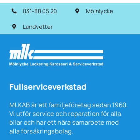
031-88 05 20
Mölnlycke
Landvetter
Fullserviceverkstad
MLKAB är ett familjeföretag sedan 1960.
Vi utför service och reparation för alla
bilar och har ett nära samarbete med
alla försäkringsbolag.