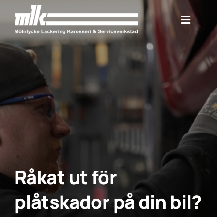
Skip
to
content
Råkat ut för
plåtskador på din bil?