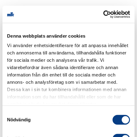
Smidig
skadebesiktning
Denna webbplats använder cookies
Du väljer själv om du vill fota av bilens
Vi använder enhetsidentifierare för att anpassa innehållet
och annonserna till användarna, tillhandahålla funktioner
skada och skicka bilder till oss eller
för sociala medier och analysera vår trafik. Vi
besöka oss för en skadebesiktning.
vidarebefordrar även sådana identifierare och annan
information från din enhet till de sociala medier och
Våra erfarna skadereglerare
annons- och analysföretag som vi samarbetar med.
inspekterar skadan, dokumenterar
Dessa kan i sin tur kombinera informationen med annan
vilka delar som behöver beställas och
information som du har tillhandahållit eller som de har
skickar en skadekalkyl till ditt
samlat in när du har använt deras tjänster.
försäkringsbolag.
Samtyckesval
Nödvändig
När allt är godkänt bokar vi in bilen för
reparation av skadan och ser till att