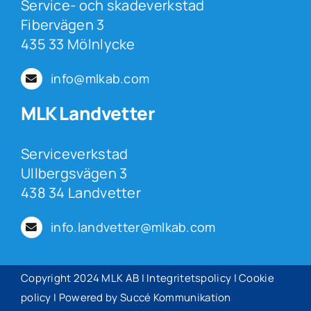
Service- och skadeverkstad
Fibervägen 3
435 33 Mölnlycke
info@mlkab.com
MLK Landvetter
Serviceverkstad
Ullbergsvägen 3
438 34 Landvetter
info.landvetter@mlkab.com
Copyright 2024 MLK AB | Integritetspolicy |
Cookie
policy
| Powered by
Succé Kommunikation